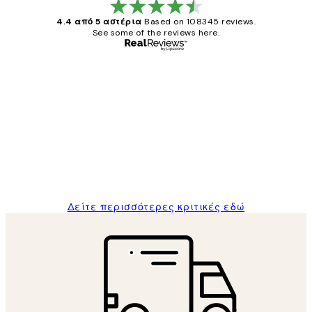
4.4 από 5 αστέρια
Based on 108345 reviews.
See some of the reviews here.
Επαληθευμένος αγοραστής
Κριτικές
Πελατών
The quality of the posters was excellent
and the package was delivered on time.
1 Απρ
ΠΑΝΑΓΙΩΤΗΣ Κ
Δείτε περισσότερες κριτικές εδώ