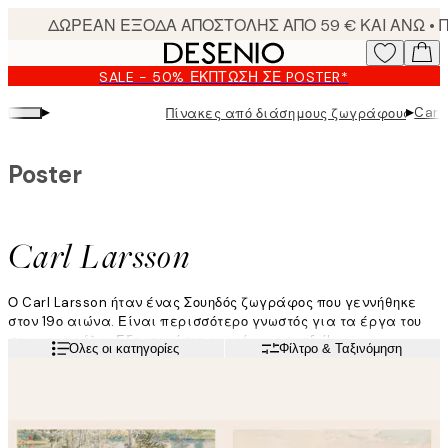
Skip
to
main
SALE - 50% ΈΚΠΤΩΣΗ ΣΕ POSTER*
content.
▸
▸
Carl
Πίνακες από διάσημους ζωγράφους
Poster
Carl Larsson
Ο Carl Larsson ήταν ένας Σουηδός ζωγράφος που γεννήθηκε
στον 19ο αιώνα. Είναι περισσότερο γνωστός για τα έργα του
σε ακουαρέλα. Εξερευνήστε την τέχνη του εδώ!
Διαβάστε περισσότερα
Όλες οι κατηγορίες
Φίλτρο & Ταξινόμηση