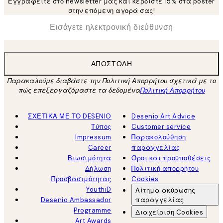
Εγγραφείτε στο newsletter μας και κερδίστε 15% στα poster
στην επόμενη αγορά σας!
*
Ηλεκτρονική Διεύθυνση
ΑΠΟΣΤΟΛΉ
Παρακαλούμε διαβάστε την Πολιτική Απορρήτου σχετικά με το
πώς επεξεργαζόμαστε τα δεδομένα
Πολιτική Απορρήτου
ΣΧΕΤΙΚΑ ΜΕ ΤΟ DESENIO
Desenio Art Advice
Τύπος
Customer service
Impressum
Παρακολούθηση
Career
παραγγελίας
Βιωσιμότητα
Όροι και προϋποθέσεις
Δήλωση
Πολιτική απορρήτου
Προσβασιμότητας
Cookies
YouthiD
Αίτημα ακύρωσης
Desenio Ambassador
παραγγελίας
Programme
Διαχείριση Cookies
Art Awards