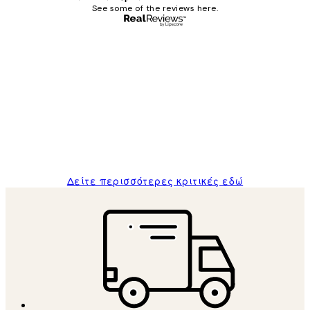
See some of the reviews here.
Επαληθευμένος αγοραστής
Κριτικές
Πελατών
The quality of the posters was excellent
and the package was delivered on time.
1 Απρ
ΠΑΝΑΓΙΩΤΗΣ Κ
Δείτε περισσότερες κριτικές εδώ