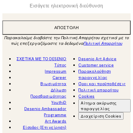
*
Ηλεκτρονική Διεύθυνση
ΑΠΟΣΤΟΛΉ
Παρακαλούμε διαβάστε την Πολιτική Απορρήτου σχετικά με το
πώς επεξεργαζόμαστε τα δεδομένα
Πολιτική Απορρήτου
ΣΧΕΤΙΚΑ ΜΕ ΤΟ DESENIO
Desenio Art Advice
Τύπος
Customer service
Impressum
Παρακολούθηση
Career
παραγγελίας
Βιωσιμότητα
Όροι και προϋποθέσεις
Δήλωση
Πολιτική απορρήτου
Προσβασιμότητας
Cookies
YouthiD
Αίτημα ακύρωσης
Desenio Ambassador
παραγγελίας
Programme
Διαχείριση Cookies
Art Awards
Είσοδος (Επιχείρηση)