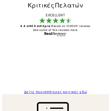
Κριτικές Πελατών
EXCELLENT
4.4 από 5 αστέρια
Based on 108345 reviews.
See some of the reviews here.
Επαληθευμένος αγοραστής
Κριτικές
Πελατών
The quality of the posters was excellent
and the package was delivered on time.
1 Απρ
ΠΑΝΑΓΙΩΤΗΣ Κ
Δείτε περισσότερες κριτικές εδώ