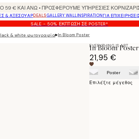
 59 € ΚΑΙ ΑΝΩ • ΠΡΟΣΦΕΡΟΥΜΕ ΥΠΗΡΕΣΙΕΣ ΚΟΡΝΙΖΑΡΙ
DEALS
GALLERY WALL
INSPIRATION
ΕΣ & ΑΞΕΣΟΥΆΡ
ΓΙΑ ΕΠΙΧΕΙΡΗΣΕΙ
SALE - 50% ΈΚΠΤΩΣΗ ΣΕ POSTER*
▸
In Bloom Poster
Black & white φωτογραφία
EVERYTHING IS ART
In Bloom Poster
21,95 €
Poster
Επιλέξτε μέγεθος