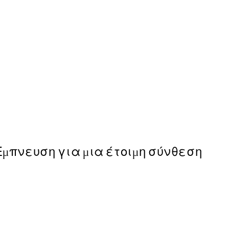
-40%
Abstract Green Trio Πακέ
Από 35,91 €
59,85 €
Έμπνευση για μια έτοιμη σύνθεση