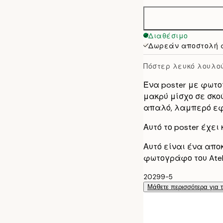
50x70 cm
Διαθέσιμο
Δωρεάν αποστολή 
Πόστερ λευκό λουλο
Ένα poster με φωτο
μακρύ μίσχο σε σκο
απαλό, λαμπερό εφ
Αυτό το poster έχει
Αυτό είναι ένα απο
φωτογράφο του Atel
20299-5
Μάθετε περισσότερα για 