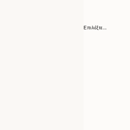
Επιλέξτε...
Frame
30x40 cm
options