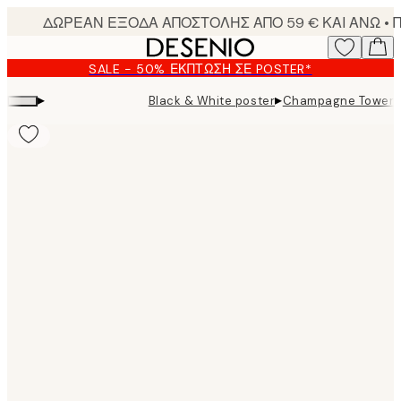
Skip
to
main
SALE - 50% ΈΚΠΤΩΣΗ ΣΕ POSTER*
content.
▸
▸
Black & White poster
Champagne Tower 
Product