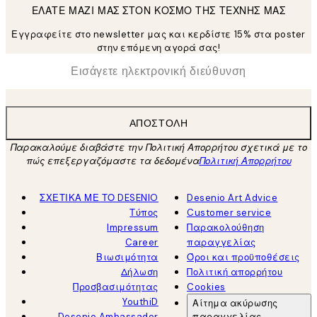
ΕΛΑΤΕ ΜΑΖΙ ΜΑΣ ΣΤΟΝ ΚΟΣΜΟ ΤΗΣ ΤΕΧΝΗΣ ΜΑΣ
Εγγραφείτε στο newsletter μας και κερδίστε 15% στα poster
στην επόμενη αγορά σας!
*
Ηλεκτρονική Διεύθυνση
ΑΠΟΣΤΟΛΉ
Παρακαλούμε διαβάστε την Πολιτική Απορρήτου σχετικά με το
πώς επεξεργαζόμαστε τα δεδομένα
Πολιτική Απορρήτου
ΣΧΕΤΙΚΑ ΜΕ ΤΟ DESENIO
Desenio Art Advice
Τύπος
Customer service
Impressum
Παρακολούθηση
Career
παραγγελίας
Βιωσιμότητα
Όροι και προϋποθέσεις
Δήλωση
Πολιτική απορρήτου
Προσβασιμότητας
Cookies
YouthiD
Αίτημα ακύρωσης
Desenio Ambassador
παραγγελίας