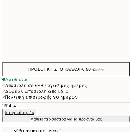
9,
30x40 cm
19,
16,2
50x70 cm
32,
Frame
options
ΠΡΟΣΘΉΚΗ ΣΤΟ ΚΑΛΆΘΙ
-
6,50 €
13 €
Διαθέσιμο
Αποστολή σε 6-9 εργάσιμες ημέρες
Δωρεάν αποστολή από 59 €
Πολιτική επιστροφής 90 ημερών
11914-4
Ιστορικό τιμών
Μάθετε περισσότερα για τα προϊόντα μας
Premium ματ χαρτί