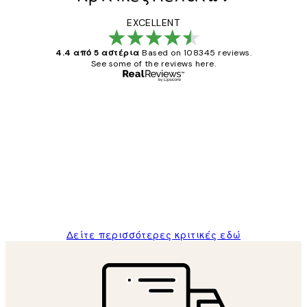
EXCELLENT
4.4 από 5 αστέρια
Based on 108345 reviews.
See some of the reviews here.
Επαληθευμένος αγοραστής
Κριτικές
Πελατών
The quality of the posters was excellent
and the package was delivered on time.
1 Απρ
ΠΑΝΑΓΙΩΤΗΣ Κ
Δείτε περισσότερες κριτικές εδώ