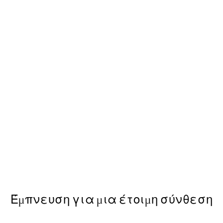
50%*
Scent of Roses Poster
Από 7,50 €
15 €
Έμπνευση για μια έτοιμη σύνθεση