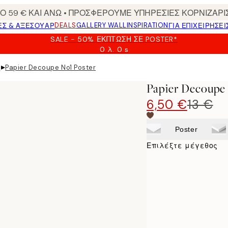
 59 € ΚΑΙ ΑΝΩ • ΠΡΟΣΦΕΡΟΥΜΕ ΥΠΗΡΕΣΙΕΣ ΚΟΡΝΙΖΑΡΙ
DEALS
GALLERY WALL
INSPIRATION
ΕΣ & ΑΞΕΣΟΥΆΡ
ΓΙΑ ΕΠΙΧΕΙΡΗΣΕΙ
SALE - 50% ΈΚΠΤΩΣΗ ΣΕ POSTER*
0 λ.
0 s
Ισχύει
μέχρι:
▸
Papier Decoupe No1 Poster
ς
2026-
08-
Papier Decoupe 
09
6,50 €
13 €
Poster
Επιλέξτε μέγεθος