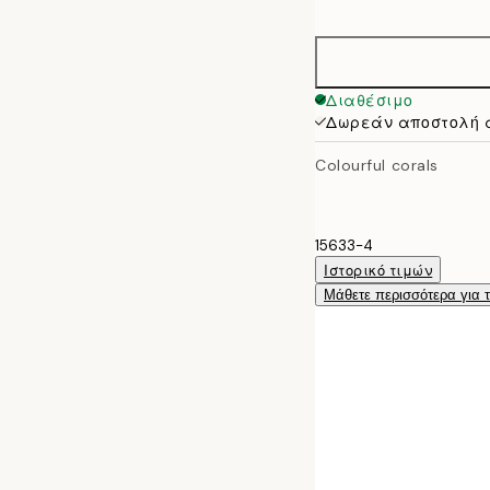
options
30x40 cm
50x70 cm
Διαθέσιμο
Δωρεάν αποστολή 
Colourful corals
15633-4
Ιστορικό τιμών
Μάθετε περισσότερα για 