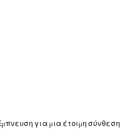
50%*
Les Courbes Jaune Poster
Από 6,50 €
13 €
Έμπνευση για μια έτοιμη σύνθεση