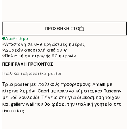
58,4
50x70 cm
97,
ΠΡΟΣΘΉΚΗ ΣΤΟ
Διαθέσιμο
Αποστολή σε 6-9 εργάσιμες ημέρες
Δωρεάν αποστολή από 59 €
Πολιτική επιστροφής 90 ημερών
ΠΕΡΙΓΡΑΦΉ ΠΡΟΪΌΝΤΟΣ
Ιταλικά ταξιδιωτικά poster
Τρία poster με ιταλικούς προορισμούς: Amalfi με
κίτρινο λεμόνι, Capri με κόκκινα κύματα, και Tuscany
με ροζ λουλούδι. Τέλειο σετ για διακοσμηση τοιχου
και gallery wall που θα φέρει την ιταλική γοητεία στο
σπίτι σας.