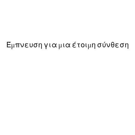
50%*
Afternoon Lemons Poster
Από 6,50 €
13 €
Έμπνευση για μια έτοιμη σύνθεση