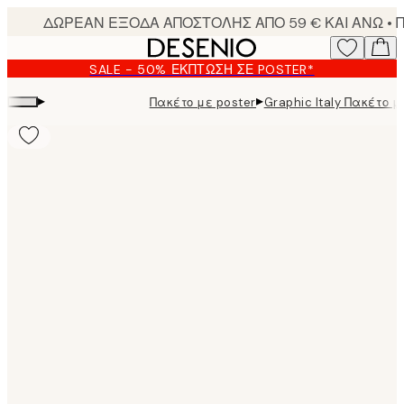
Skip
to
main
SALE - 50% ΈΚΠΤΩΣΗ ΣΕ POSTER*
content.
▸
▸
Πακέτο με poster
Graphic Italy Πακέτο μ
Product
images