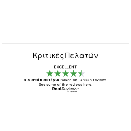
Κριτικές Πελατών
EXCELLENT
4.4 από 5 αστέρια
Based on 108345 reviews.
See some of the reviews here.
Επαληθευμένος αγοραστής
Κριτικές
Πελατών
The quality of the posters was excellent
and the package was delivered on time.