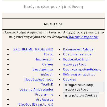
*
Ηλεκτρονική Διεύθυνση
ΑΠΟΣΤΟΛΉ
Παρακαλούμε διαβάστε την Πολιτική Απορρήτου σχετικά με το
πώς επεξεργαζόμαστε τα δεδομένα
Πολιτική Απορρήτου
ΣΧΕΤΙΚΑ ΜΕ ΤΟ DESENIO
Desenio Art Advice
Τύπος
Customer service
Impressum
Παρακολούθηση
Career
παραγγελίας
Βιωσιμότητα
Όροι και προϋποθέσεις
Δήλωση
Πολιτική απορρήτου
Προσβασιμότητας
Cookies
YouthiD
Αίτημα ακύρωσης
Desenio Ambassador
παραγγελίας
Programme
Διαχείριση Cookies
Art Awards
Είσοδος (Επιχείρηση)