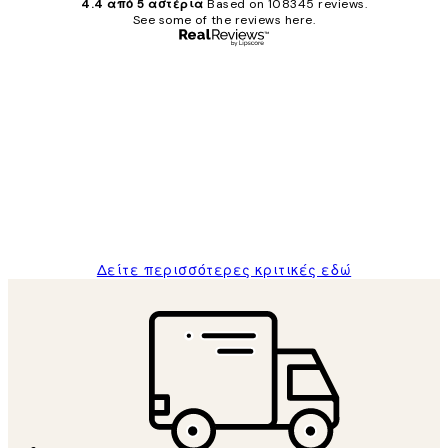
4.4 από 5 αστέρια
Based on 108345 reviews.
See some of the reviews here.
Επαληθευμένος αγοραστής
Κριτικές
Πελατών
The quality of the posters was excellent
and the package was delivered on time.
1 Απρ
ΠΑΝΑΓΙΩΤΗΣ Κ
Δείτε περισσότερες κριτικές εδώ