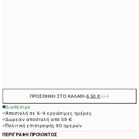
6,
21x30 cm
9,
30x40 cm
19,
13,7
40x50 cm
27,
16,2
50x70 cm
32,
Frame
options
ΠΡΟΣΘΉΚΗ ΣΤΟ ΚΑΛΆΘΙ
-
6,50 €
13 €
Διαθέσιμο
Αποστολή σε 6-9 εργάσιμες ημέρες
Δωρεάν αποστολή από 59 €
Πολιτική επιστροφής 90 ημερών
ΠΕΡΙΓΡΑΦΉ ΠΡΟΪΌΝΤΟΣ