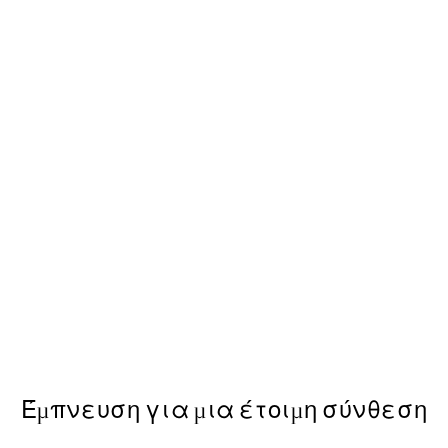
50%*
Diana Ross Poster
Από 13,73 €
27,45 €
Έμπνευση για μια έτοιμη σύνθεση