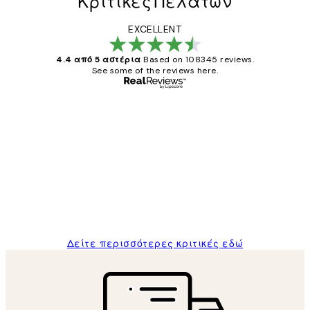
Κριτικές Πελατών
EXCELLENT
4.4 από 5 αστέρια
Based on 108345 reviews.
See some of the reviews here.
Επαληθευμένος αγοραστής
Κριτικές
Πελατών
The quality of the posters was excellent
and the package was delivered on time.
1 Απρ
ΠΑΝΑΓΙΩΤΗΣ Κ
Δείτε περισσότερες κριτικές εδώ