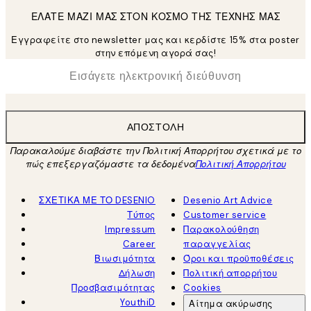
ΕΛΑΤΕ ΜΑΖΙ ΜΑΣ ΣΤΟΝ ΚΟΣΜΟ ΤΗΣ ΤΕΧΝΗΣ ΜΑΣ
Εγγραφείτε στο newsletter μας και κερδίστε 15% στα poster
στην επόμενη αγορά σας!
*
Ηλεκτρονική Διεύθυνση
ΑΠΟΣΤΟΛΉ
Παρακαλούμε διαβάστε την Πολιτική Απορρήτου σχετικά με το
πώς επεξεργαζόμαστε τα δεδομένα
Πολιτική Απορρήτου
ΣΧΕΤΙΚΑ ΜΕ ΤΟ DESENIO
Desenio Art Advice
Τύπος
Customer service
Impressum
Παρακολούθηση
Career
παραγγελίας
Βιωσιμότητα
Όροι και προϋποθέσεις
Δήλωση
Πολιτική απορρήτου
Προσβασιμότητας
Cookies
YouthiD
Αίτημα ακύρωσης