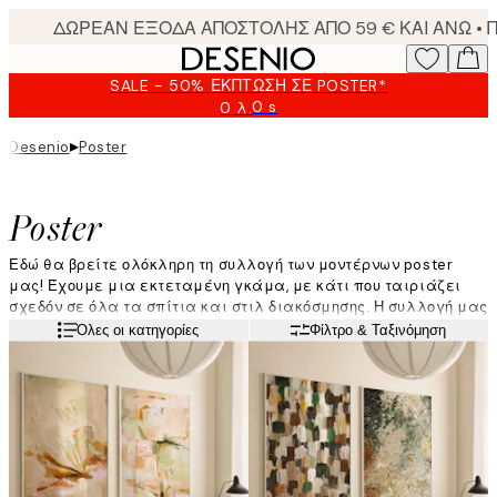
Skip
to
main
SALE - 50% ΈΚΠΤΩΣΗ ΣΕ POSTER*
content.
0 s
0 λ.
Ισχύει
μέχρι:
▸
Desenio
Poster
2026-
08-
09
Poster
Εδώ θα βρείτε ολόκληρη τη συλλογή των μοντέρνων poster
μας! Έχουμε μια εκτεταμένη γκάμα, με κάτι που ταιριάζει
σχεδόν σε όλα τα σπίτια και στιλ διακόσμησης. Η συλλογή μας
ανανεώνεται τακτικά με δημοφιλή poster και αποκλειστικά
Διαβάστε περισσότερα
Όλες οι κατηγορίες
Φίλτρο & Ταξινόμηση
σχέδια, έτσι ώστε οι πελάτες μας να είναι πάντα σε θέση να
βρουν κάτι που τους ταιριάζει απόλυτα. Κάντε στους τοίχους
σας ένα makeover με μοντέρνα poster από το Desenio!