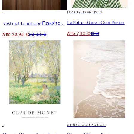
-40%
40%*
FEATURED ARTISTS
La Poire - Green Coat Poster
Abstract Landscape Πακέτο με Poster
Από 7,80 €
13 €
Από 23,94 €
39,90 €
50%*
50%*
STUDIO COLLECTION