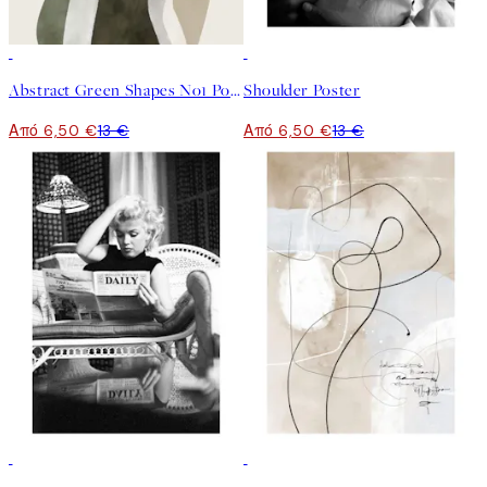
50%*
50%*
Abstract Green Shapes No1 Poster
Shoulder Poster
Από 6,50 €
13 €
Από 6,50 €
13 €
50%*