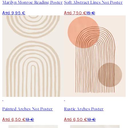
Marilyn Monroe Reading Poster
Soft Abstract Lines No1 Poster
Από 9,95 €
Από 7,50 €
15 €
50%*
50%*
Painted Arches No1 Poster
Rustic Arches Poster
Από 6,50 €
13 €
Από 6,50 €
13 €