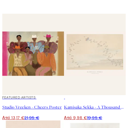
40%*
FEATURED ARTISTS
50%*
Studio Vreeken - Cheers Poster
Kamisaka Sekka - A Thousand Grasses Pl.09 Poster
Από 13,17 €
21,95 €
Από 9,98 €
19,95 €