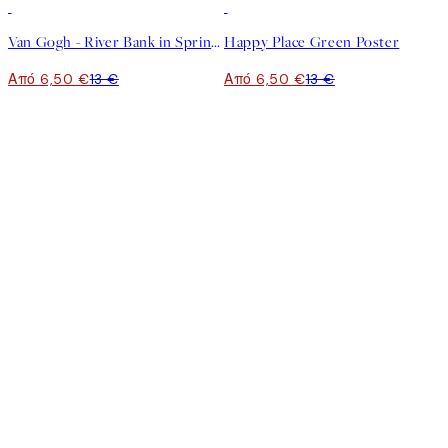
50%*
50%*
Van Gogh - River Bank in Springtime Poster
Happy Place Green Poster
Από 6,50 €
13 €
Από 6,50 €
13 €