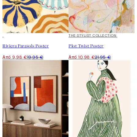
50%*
50%*
THE STYLIST COLLECTION
Riviera Parasols Poster
Plot Twist Poster
Από 9,98 €
19,95 €
Από 10,98 €
21,95 €