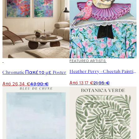
-40%
40%*
FEATURED ARTISTS
Heather Perry - Cheetah Painting Poster
Chromatic Πακέτο με Poster
Από 13,17 €
21,95 €
Από 26,34 €
43,90 €