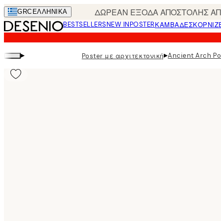
Skip
ΔΩΡΕΑΝ ΕΞΟΔΑ ΑΠΟΣΤΟΛΗΣ ΑΠΟ
GRC
ΕΛΛΗΝΙΚΆ
to
BESTSELLERS
NEW IN
POSTER
ΚΑΜΒΆΔΕΣ
ΚΟΡΝΊΖ
main
content.
▸
▸
Ancient Arch Po
Poster με αρχιτεκτονική