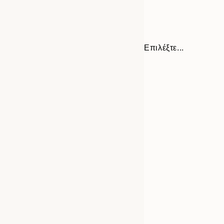
Επιλέξτε...
Frame
21x30 cm
options