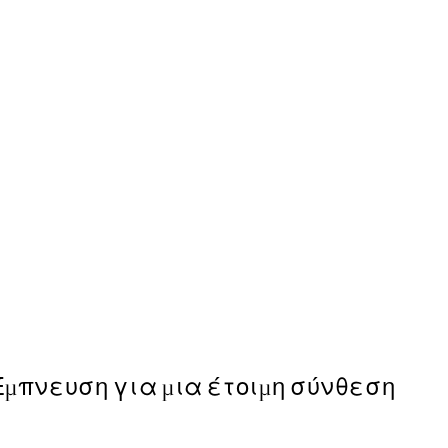
50%*
Villa Cimbrone Gardens Po
Από 9,98 €
19,95 €
Έμπνευση για μια έτοιμη σύνθεση