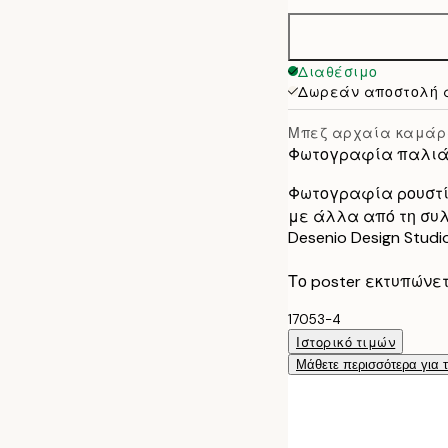
30x40 cm
40x50 cm
Διαθέσιμο
Δωρεάν αποστολή 
50x70 cm
Μπεζ αρχαία καμά
70x100 cm
Φωτογραφία παλιά
Φωτογραφία ρουστίκ
με άλλα από τη συλλ
Desenio Design Studio
Το poster εκτυπώνε
17053-4
Ιστορικό τιμών
Μάθετε περισσότερα για 