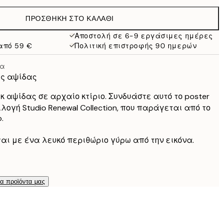
21,95 €
ΠΡΟΣΘΉΚΗ ΣΤΟ ΚΑΛΆΘΙ
15,23 €
30,45 €
Αποστολή σε 6-9 εργάσιμες ημέρες
από 59 €
Πολιτική επιστροφής 90 ημερών
19 €
38 €
ρα
27,23 €
ς αψίδας
54,45 €
 αψίδας σε αρχαίο κτίριο. Συνδυάστε αυτό το poster
ογή Studio Renewal Collection, που παράγεται από το
.
ται με ένα λευκό περιθώριο γύρω από την εικόνα.
τα προϊόντα μας