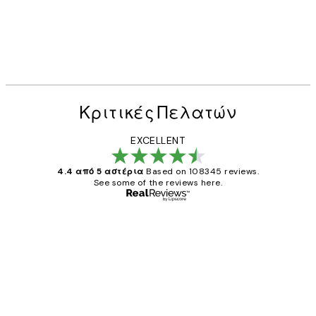
Κριτικές Πελατών
EXCELLENT
4.4 από 5 αστέρια
Based on 108345 reviews.
See some of the reviews here.
Επαληθευμένος αγοραστής
Κριτικές
Πελατών
The quality of the posters was excellent
and the package was delivered on time.
1 Απρ