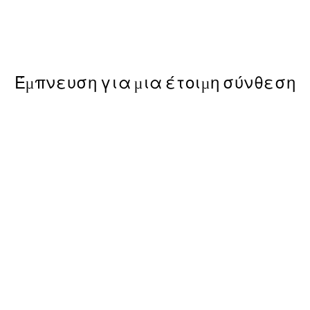
Shoulder Watercolor Poster
Από 3,98 €
7,95 €
Έμπνευση για μια έτοιμη σύνθεση