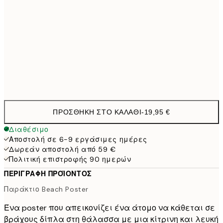
50x70 cm
32,4
100x150 cm
11
Frame
options
ΠΡΟΣΘΉΚΗ ΣΤΟ ΚΑΛΆΘΙ
-
19,95 €
Διαθέσιμο
Αποστολή σε 6-9 εργάσιμες ημέρες
Δωρεάν αποστολή από 59 €
Πολιτική επιστροφής 90 ημερών
ΠΕΡΙΓΡΑΦΉ ΠΡΟΪΌΝΤΟΣ
Παράκτιο Beach Poster
Ένα poster που απεικονίζει ένα άτομο να κάθεται σε
βράχους δίπλα στη θάλασσα με μια κίτρινη και λευκή