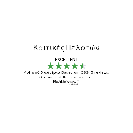
Κριτικές Πελατών
EXCELLENT
4.4 από 5 αστέρια
Based on 108345 reviews.
See some of the reviews here.
Επαληθευμένος αγοραστής
Κριτικές
Πελατών
The quality of the posters was excellent
and the package was delivered on time.
1 Απρ