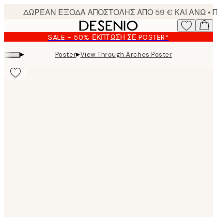
Skip
to
main
SALE - 50% ΈΚΠΤΩΣΗ ΣΕ POSTER*
content.
▸
▸
Poster
View Through Arches Poster
Product
images