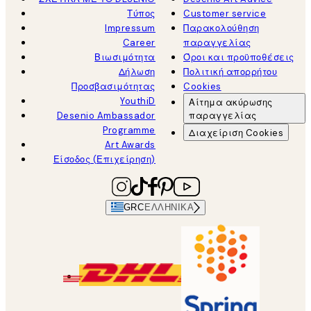
Τύπος
Customer service
Impressum
Παρακολούθηση
Career
παραγγελίας
Βιωσιμότητα
Όροι και προϋποθέσεις
Δήλωση
Πολιτική απορρήτου
Προσβασιμότητας
Cookies
YouthiD
Αίτημα ακύρωσης
Desenio Ambassador
παραγγελίας
Programme
Διαχείριση Cookies
Art Awards
Είσοδος (Επιχείρηση)
GRC
ΕΛΛΗΝΙΚΆ