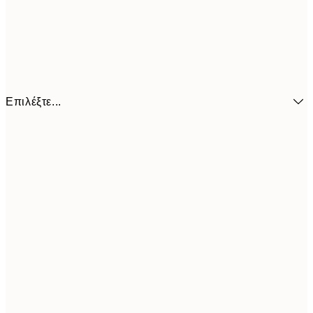
Επιλέξτε...
7,