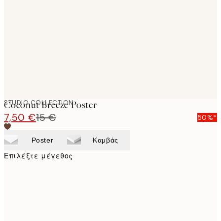
images
STUDIO COLLECTION
Coconut Breeze Poster
7,50 €
15 €
50%*
Poster
Καμβάς
Επιλέξτε μέγεθος