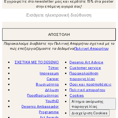
Εγγραφείτε στο newsletter μας και κερδίστε 15% στα poster
στην επόμενη αγορά σας!
*
Ηλεκτρονική Διεύθυνση
ΑΠΟΣΤΟΛΉ
Παρακαλούμε διαβάστε την Πολιτική Απορρήτου σχετικά με το
πώς επεξεργαζόμαστε τα δεδομένα
Πολιτική Απορρήτου
ΣΧΕΤΙΚΑ ΜΕ ΤΟ DESENIO
Desenio Art Advice
Τύπος
Customer service
Impressum
Παρακολούθηση
Career
παραγγελίας
Βιωσιμότητα
Όροι και προϋποθέσεις
Δήλωση
Πολιτική απορρήτου
Προσβασιμότητας
Cookies
YouthiD
Αίτημα ακύρωσης
Desenio Ambassador
παραγγελίας
Programme
Διαχείριση Cookies
Art Awards