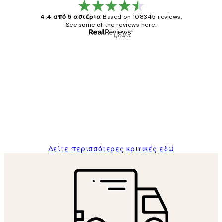
4.4 από 5 αστέρια
Based on 108345 reviews.
See some of the reviews here.
Επαληθευμένος αγοραστής
Κριτικές
Πελατών
The quality of the posters was excellent
and the package was delivered on time.
1 Απρ
ΠΑΝΑΓΙΩΤΗΣ Κ
Δείτε περισσότερες κριτικές εδώ