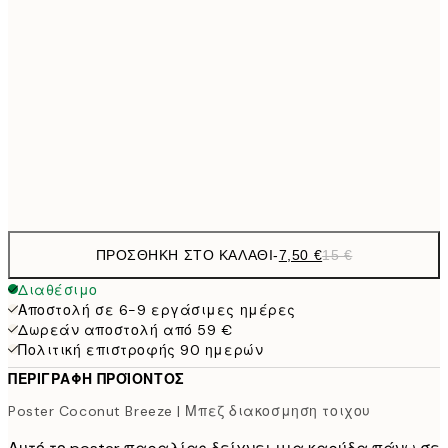
21x30 cm
10,9
30x40 cm
21,
1
50x70 cm
Frame
options
ΠΡΟΣΘΉΚΗ ΣΤΟ ΚΑΛΆΘΙ
-
7,50 €
15 €
Διαθέσιμο
Αποστολή σε 6-9 εργάσιμες ημέρες
Δωρεάν αποστολή από 59 €
Πολιτική επιστροφής 90 ημερών
ΠΕΡΙΓΡΑΦΉ ΠΡΟΪΌΝΤΟΣ
Poster Coconut Breeze | Μπεζ διακοσμηση τοιχου