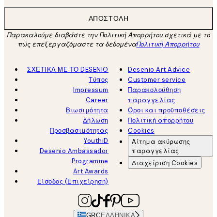
ΑΠΟΣΤΟΛΉ
Παρακαλούμε διαβάστε την Πολιτική Απορρήτου σχετικά με το
πώς επεξεργαζόμαστε τα δεδομένα
Πολιτική Απορρήτου
ΣΧΕΤΙΚΑ ΜΕ ΤΟ DESENIO
Desenio Art Advice
Τύπος
Customer service
Impressum
Παρακολούθηση
Career
παραγγελίας
Βιωσιμότητα
Όροι και προϋποθέσεις
Δήλωση
Πολιτική απορρήτου
Προσβασιμότητας
Cookies
YouthiD
Αίτημα ακύρωσης
Desenio Ambassador
παραγγελίας
Programme
Διαχείριση Cookies
Art Awards
Είσοδος (Επιχείρηση)
GRC
ΕΛΛΗΝΙΚΆ