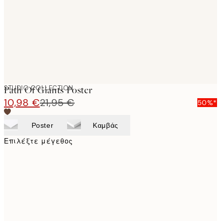
images
STUDIO COLLECTION
Path Of Giants Poster
10,98 €
21,95 €
50%*
Poster
Καμβάς
Επιλέξτε μέγεθος