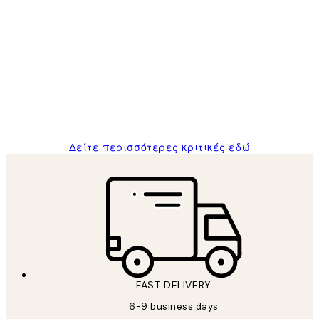
Επαληθευμένος αγοραστής
Κριτικές
Πελατών
The quality of the posters was excellent
and the package was delivered on time.
1 Απρ
ΠΑΝΑΓΙΩΤΗΣ Κ
Δείτε περισσότερες κριτικές εδώ
FAST DELIVERY
6-9 business days