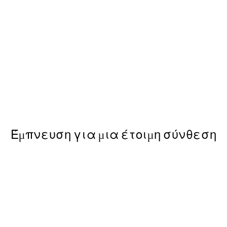
50%*
Afternoon Lemons Poster
Από 6,50 €
13 €
Έμπνευση για μια έτοιμη σύνθεση