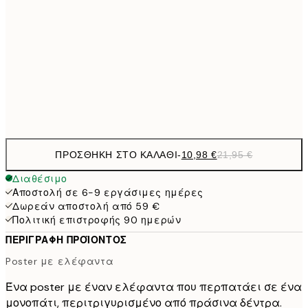
15,2
40x50 cm
30,
1
50x70 cm
Frame
options
ΠΡΟΣΘΉΚΗ ΣΤΟ ΚΑΛΆΘΙ
-
10,98 €
21,95 €
Διαθέσιμο
Αποστολή σε 6-9 εργάσιμες ημέρες
Δωρεάν αποστολή από 59 €
Πολιτική επιστροφής 90 ημερών
ΠΕΡΙΓΡΑΦΉ ΠΡΟΪΌΝΤΟΣ
Poster με ελέφαντα
Ένα poster με έναν ελέφαντα που περπατάει σε ένα
μονοπάτι, περιτριγυρισμένο από πράσινα δέντρα.