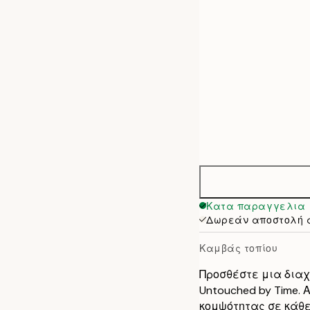
50x70 cm
70x100 cm
100x140 cm
Κατα παραγγελια
Δωρεάν αποστολή 
Καμβάς τοπίου
Προσθέστε μια διαχ
Untouched by Time. 
κομψότητας σε κάθε