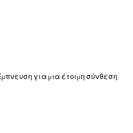
50%*
Kamisaka Sekka - A Thousan
Από 9,98 €
19,95 €
Έμπνευση για μια έτοιμη σύνθεση