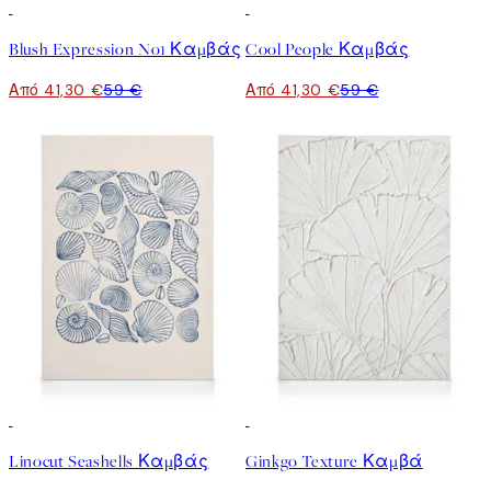
30%*
30%*
Blush Expression No1 Καμβάς
Cool People Καμβάς
Από 41,30 €
59 €
Από 41,30 €
59 €
30%*
30%*
Linocut Seashells Καμβάς
Ginkgo Texture Καμβά