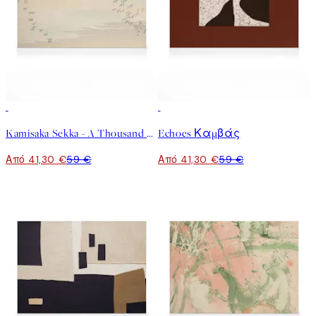
30%*
30%*
Kamisaka Sekka - A Thousand Grasses Pl.09 Καμβάς
Echoes Καμβάς
Από 41,30 €
59 €
Από 41,30 €
59 €