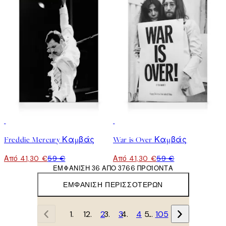
30%*
30%*
Freddie Mercury Καμβάς
War is Over Καμβάς
Από 41,30 €
59 €
Από 41,30 €
59 €
ΕΜΦΆΝΙΣΗ 36 ΑΠΌ 3766 ΠΡΟΪΌΝΤΑ
ΕΜΦΆΝΙΣΗ ΠΕΡΙΣΣΌΤΕΡΩΝ
1
2
3
4
…
105