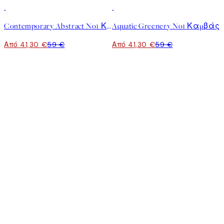
30%*
30%*
Contemporary Abstract No1 Καμβάς
Aquatic Greenery No1 Καμβάς
Από 41,30 €
59 €
Από 41,30 €
59 €