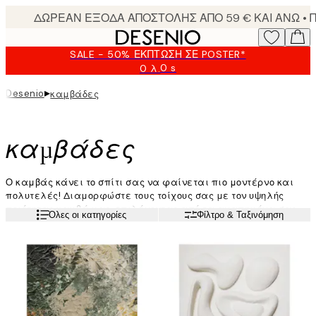
Skip
to
main
SALE - 50% ΈΚΠΤΩΣΗ ΣΕ POSTER*
content.
0 s
0 λ.
Ισχύει
μέχρι:
▸
Desenio
καμβάδες
2026-
08-
09
καμβάδες
Ο καμβάς κάνει το σπίτι σας να φαίνεται πιο μοντέρνο και
πολυτελές! Διαμορφώστε τους τοίχους σας με τον υψηλής
ποιότητας καμβά μας, επιλέγοντας από τα αγαπημένα σας
Διαβάστε περισσότερα
Όλες οι κατηγορίες
Φίλτρο & Ταξινόμηση
στυλ τέχνης. Ποιοτική τέχνη για ένα μοντέρνο σπίτι.