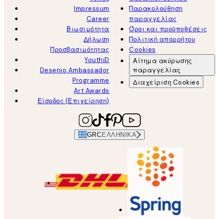
Impressum
Παρακολούθηση
Career
παραγγελίας
Βιωσιμότητα
Όροι και προϋποθέσεις
Δήλωση
Πολιτική απορρήτου
Προσβασιμότητας
Cookies
YouthiD
Αίτημα ακύρωσης
Desenio Ambassador
παραγγελίας
Programme
Διαχείριση Cookies
Art Awards
Είσοδος (Επιχείρηση)
GRC
ΕΛΛΗΝΙΚΆ