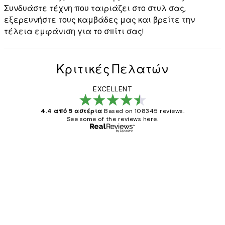
Συνδυάστε τέχνη που ταιριάζει στο στυλ σας,
εξερευνήστε τους καμβάδες μας και βρείτε την
τέλεια εμφάνιση για το σπίτι σας!
Κριτικές Πελατών
EXCELLENT
4.4 από 5 αστέρια
Based on 108345 reviews.
See some of the reviews here.
Επαληθευμένος αγοραστής
Κριτικές
Πελατών
The quality of the posters was excellent
and the package was delivered on time.
1 Απρ
ΠΑΝΑΓΙΩΤΗΣ Κ