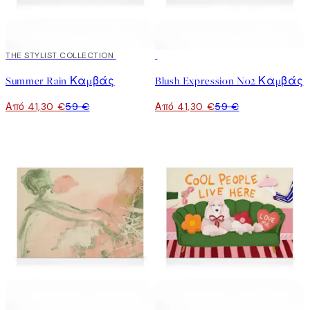
30%*
THE STYLIST COLLECTION
30%*
Summer Rain Καμβάς
Blush Expression No2 Καμβάς
Από 41,30 €
59 €
Από 41,30 €
59 €