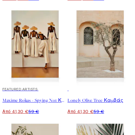
30%*
FEATURED ARTISTS
30%*
Maxime Rokus - Spying No1 Καμβάς
Lonely Olive Tree Καμβάς
Από 41,30 €
59 €
Από 41,30 €
59 €