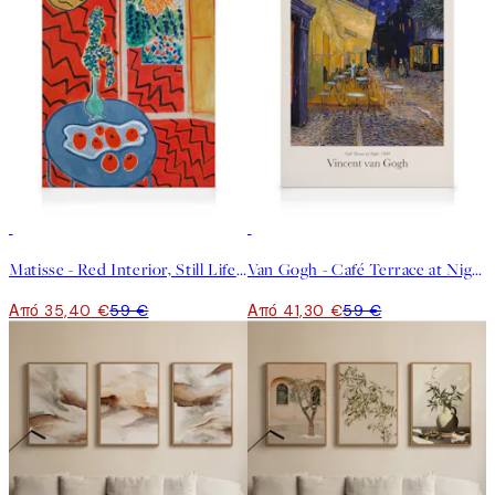
40%*
30%*
Matisse - Red Interior, Still Life on a Blue Table Καμβάς
Van Gogh - Café Terrace at Night Καμβάς
Από 35,40 €
59 €
Από 41,30 €
59 €