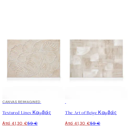
30%*
CANVAS REIMAGINED
30%*
Textured Lines Καμβάς
The Art of Beige Καμβάς
Από 41,30 €
59 €
Από 41,30 €
59 €