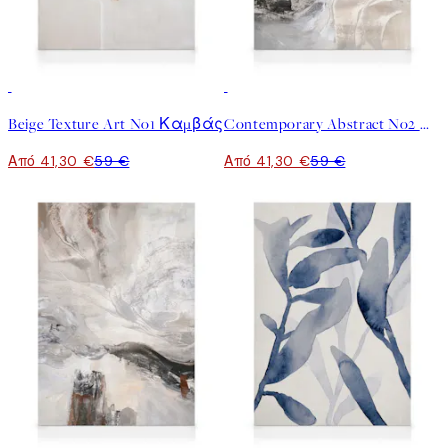
30%*
30%*
Beige Texture Art No1 Καμβάς
Contemporary Abstract No2 Καμβάς
Από 41,30 €
59 €
Από 41,30 €
59 €