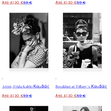
Από 41,30 €
59 €
Από 41,30 €
59 €
30%*
30%*
Artist, Frida Kahlo Καμβάς
Breakfast at Tiffany´s Καμβάς
Από 41,30 €
59 €
Από 41,30 €
59 €