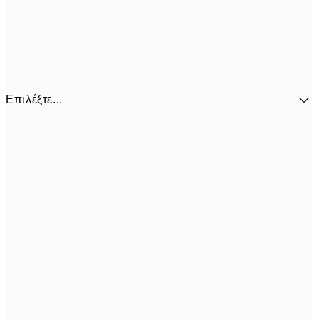
Επιλέξτε...
41,3