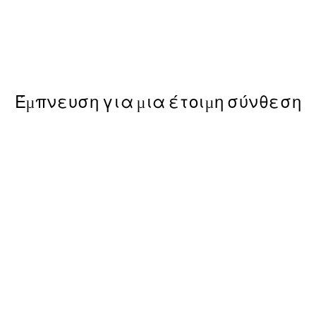
-40%
ε Poster
Earth Toned Πακέτο με Pos
Από 23,94 €
39,90 €
Έμπνευση για μια έτοιμη σύνθεση