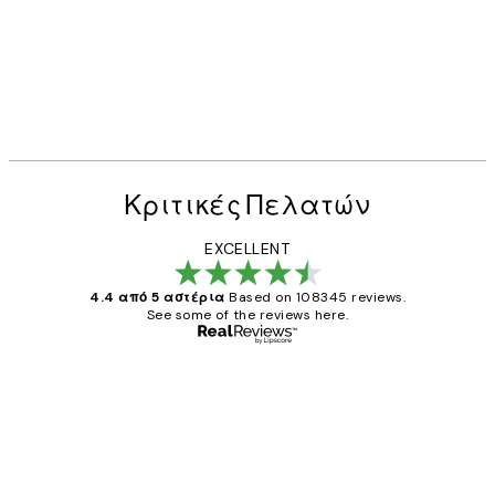
Κριτικές Πελατών
EXCELLENT
4.4 από 5 αστέρια
Based on 108345 reviews.
See some of the reviews here.
Επαληθευμένος αγοραστής
Κριτικές
Πελατών
The quality of the posters was excellent
and the package was delivered on time.