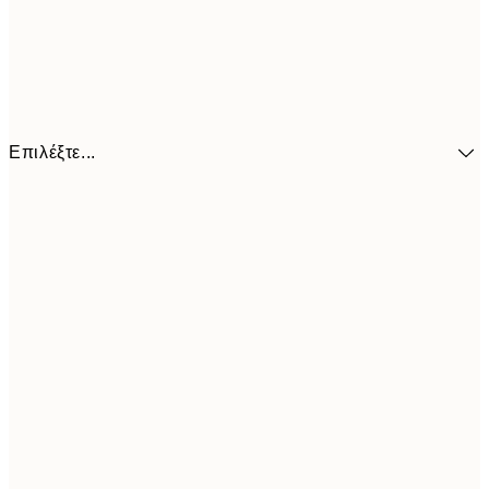
Επιλέξτε...
41,3