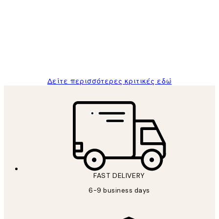
Πελατών
The quality of the posters was excellent
and the package was delivered on time.
1 Απρ
ΠΑΝΑΓΙΩΤΗΣ Κ
Δείτε περισσότερες κριτικές εδώ
FAST DELIVERY
6-9 business days