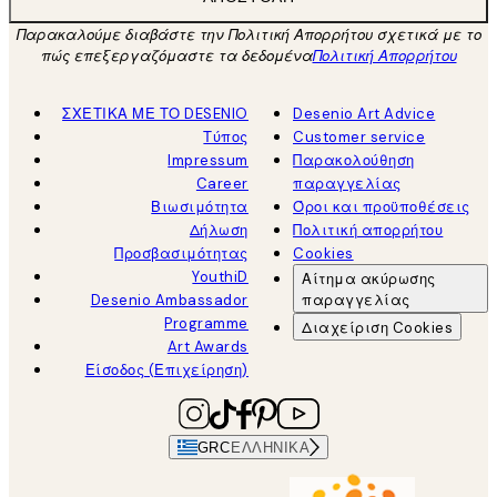
Παρακαλούμε διαβάστε την Πολιτική Απορρήτου σχετικά με το
πώς επεξεργαζόμαστε τα δεδομένα
Πολιτική Απορρήτου
ΣΧΕΤΙΚΑ ΜΕ ΤΟ DESENIO
Desenio Art Advice
Τύπος
Customer service
Impressum
Παρακολούθηση
Career
παραγγελίας
Βιωσιμότητα
Όροι και προϋποθέσεις
Δήλωση
Πολιτική απορρήτου
Προσβασιμότητας
Cookies
YouthiD
Αίτημα ακύρωσης
Desenio Ambassador
παραγγελίας
Programme
Διαχείριση Cookies
Art Awards
Είσοδος (Επιχείρηση)
GRC
ΕΛΛΗΝΙΚΆ