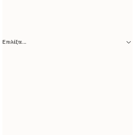
Επιλέξτε...
41,3