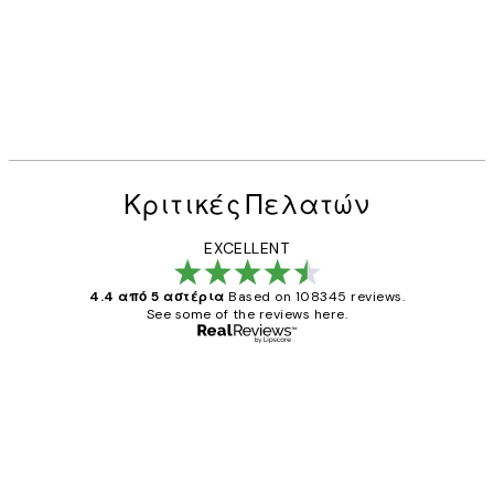
Κριτικές Πελατών
EXCELLENT
4.4 από 5 αστέρια
Based on 108345 reviews.
See some of the reviews here.
Επαληθευμένος αγοραστής
Κριτικές
Πελατών
The quality of the posters was excellent
and the package was delivered on time.