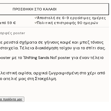
38 €
ΠΡΟΣΘΉΚΗ ΣΤΟ ΚΑΛΆΘΙ
27,23 €
54,45 €
Αποστολή σε 6-9 εργάσιμες ημέρες
από 59 €
Πολιτική επιστροφής 90 ημερών
ορφές poster
ε ρευστά σχήματα σε γήινους καφέ και μπεζ τόνους
τοιχεία. Τέλεια διακόσμηση τοίχου για το σπίτι σας.
ster με το 'Shifting Sands No1' poster για έναν τέλειο
κλειστική αφίσα, αρχικά ζωγραφισμένη στο χέρι από
ο ατελιέ μας στη Στοκχόλμη.
τα προϊόντα μας