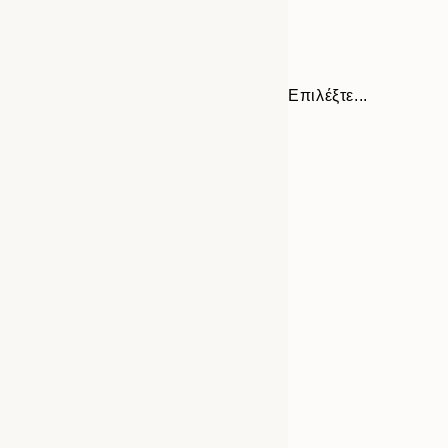
Επιλέξτε...
Frame
30x40 cm
options