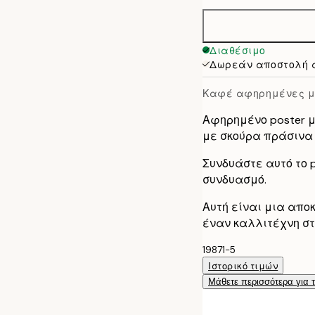
50x70 cm
70x100 cm
Διαθέσιμο
Δωρεάν αποστολή 
Καφέ αφηρημένες μ
Αφηρημένο poster μ
με σκούρα πράσινα σ
Συνδυάστε αυτό το po
συνδυασμό.
Αυτή είναι μια απο
έναν καλλιτέχνη στ
19871-5
Ιστορικό τιμών
Μάθετε περισσότερα για 