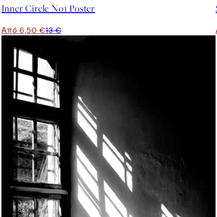
Inner Circle No1 Poster
Από 6,50 €
13 €