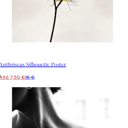
50%*
Anthriscus Silhouette Poster
Από 7,50 €
15 €