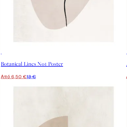
50%*
Botanical Lines No1 Poster
Από 6,50 €
13 €