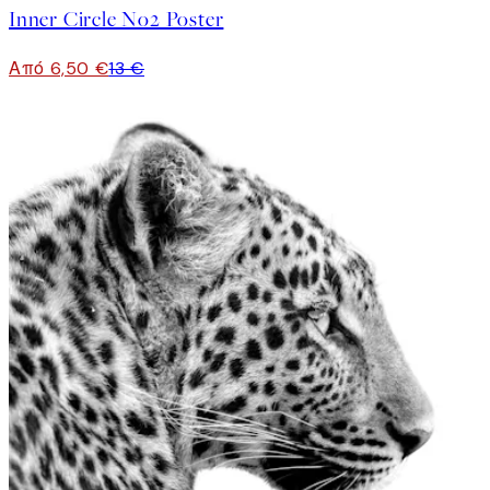
Inner Circle No2 Poster
Από 6,50 €
13 €