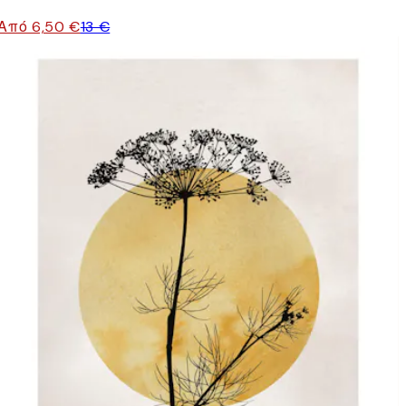
Από 6,50 €
13 €