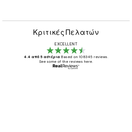
Κριτικές Πελατών
EXCELLENT
4.4 από 5 αστέρια
Based on 108345 reviews.
See some of the reviews here.
Επαληθευμένος αγοραστής
Κριτικές
Πελατών
The quality of the posters was excellent
and the package was delivered on time.
1 Απρ
ΠΑΝΑΓΙΩΤΗΣ Κ