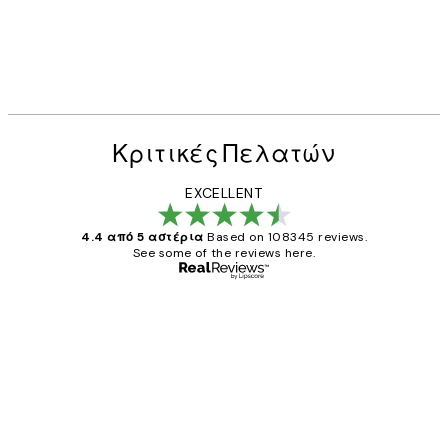
Κριτικές Πελατών
EXCELLENT
4.4 από 5 αστέρια
Based on 108345 reviews.
See some of the reviews here.
Επαληθευμένος αγοραστής
Κριτικές
Πελατών
The quality of the posters was excellent
and the package was delivered on time.
1 Απρ