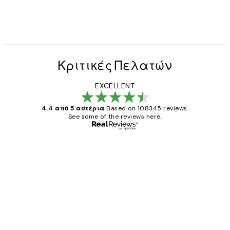
Κριτικές Πελατών
EXCELLENT
4.4 από 5 αστέρια
Based on 108345 reviews.
See some of the reviews here.
Επαληθευμένος αγοραστής
Κριτικές
Πελατών
The quality of the posters was excellent
and the package was delivered on time.
1 Απρ
ΠΑΝΑΓΙΩΤΗΣ Κ