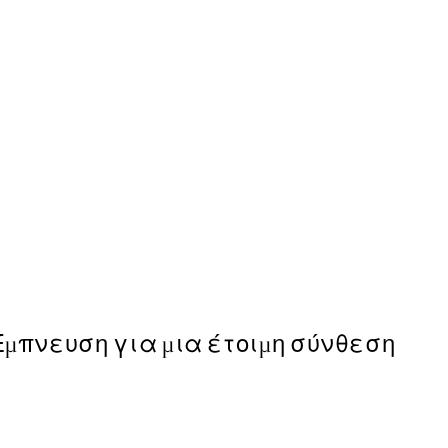
50%*
Cactus, Posters
Από 6,50 €
13 €
Έμπνευση για μια έτοιμη σύνθεση