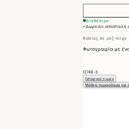
21x30 cm
30x40 cm
Διαθέσιμο
Δωρεάν αποστολή 
50x70 cm
Κάκτος σε ροζ τοίχο
Φωτογραφία με έναν
12746-3
Ιστορικό τιμών
Μάθετε περισσότερα για 