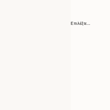
Επιλέξτε...
Frame
13x18 cm
options