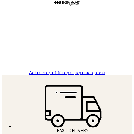
Επαληθευμένος αγοραστής
Κριτικές
Πελατών
The quality of the posters was excellent
and the package was delivered on time.
1 Απρ
ΠΑΝΑΓΙΩΤΗΣ Κ
Δείτε περισσότερες κριτικές εδώ
FAST DELIVERY