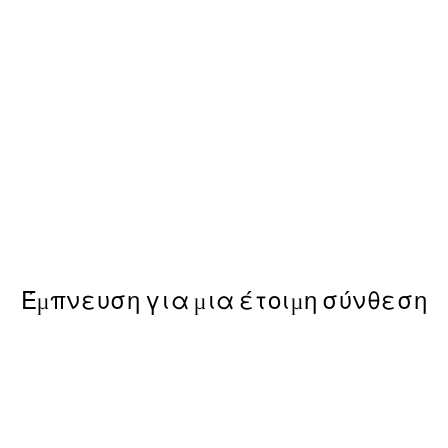
50%*
Espresso Brew Poster
Από 6,50 €
13 €
Έμπνευση για μια έτοιμη σύνθεση