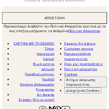
ΑΠΟΣΤΟΛΉ
Παρακαλούμε διαβάστε την Πολιτική Απορρήτου σχετικά με το
πώς επεξεργαζόμαστε τα δεδομένα
Πολιτική Απορρήτου
ΣΧΕΤΙΚΑ ΜΕ ΤΟ DESENIO
Desenio Art Advice
Τύπος
Customer service
Impressum
Παρακολούθηση
Career
παραγγελίας
Βιωσιμότητα
Όροι και προϋποθέσεις
Δήλωση
Πολιτική απορρήτου
Προσβασιμότητας
Cookies
YouthiD
Αίτημα ακύρωσης
Desenio Ambassador
παραγγελίας
Programme
Διαχείριση Cookies
Art Awards
Είσοδος (Επιχείρηση)