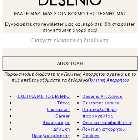
ΕΛΑΤΕ ΜΑΖΙ ΜΑΣ ΣΤΟΝ ΚΟΣΜΟ ΤΗΣ ΤΕΧΝΗΣ ΜΑΣ
Εγγραφείτε στο newsletter μας και κερδίστε 15% στα poster
στην επόμενη αγορά σας!
*
Ηλεκτρονική Διεύθυνση
ΑΠΟΣΤΟΛΉ
Παρακαλούμε διαβάστε την Πολιτική Απορρήτου σχετικά με το
πώς επεξεργαζόμαστε τα δεδομένα
Πολιτική Απορρήτου
ΣΧΕΤΙΚΑ ΜΕ ΤΟ DESENIO
Desenio Art Advice
Τύπος
Customer service
Impressum
Παρακολούθηση
Career
παραγγελίας
Βιωσιμότητα
Όροι και προϋποθέσεις
Δήλωση
Πολιτική απορρήτου
Προσβασιμότητας
Cookies