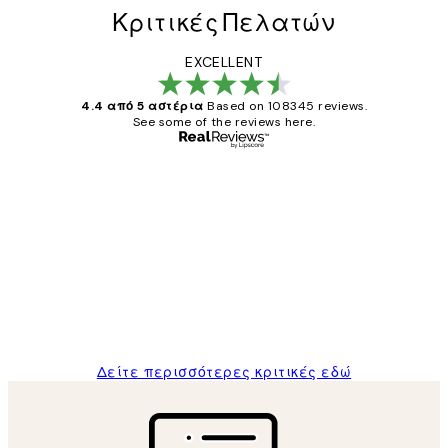
Κριτικές Πελατών
EXCELLENT
4.4 από 5 αστέρια
Based on 108345 reviews.
See some of the reviews here.
Επαληθευμένος αγοραστής
Κριτικές
Πελατών
The quality of the posters was excellent
and the package was delivered on time.
1 Απρ
ΠΑΝΑΓΙΩΤΗΣ Κ
Δείτε περισσότερες κριτικές εδώ