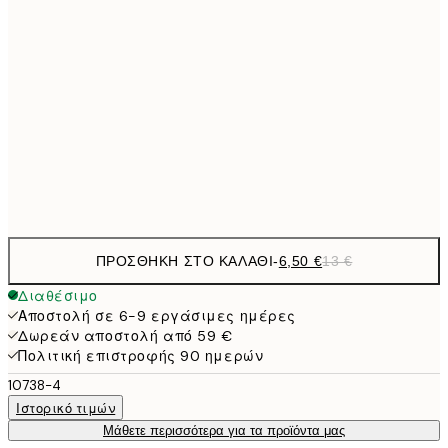
9,
30x40 cm
19,
13,7
40x50 cm
27,
16,2
50x70 cm
32,
Frame
options
ΠΡΟΣΘΉΚΗ ΣΤΟ ΚΑΛΆΘΙ
-
6,50 €
13 €
Διαθέσιμο
Αποστολή σε 6-9 εργάσιμες ημέρες
Δωρεάν αποστολή από 59 €
Πολιτική επιστροφής 90 ημερών
10738-4
Ιστορικό τιμών
Μάθετε περισσότερα για τα προϊόντα μας