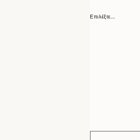
Επιλέξτε...
Frame
30x40 cm
options
50x70 cm