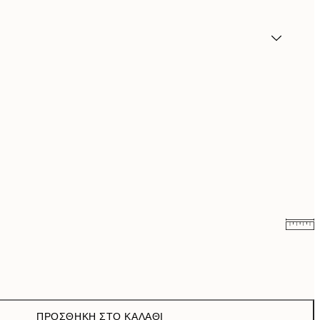
9,98 €
19,95 €
16,23 €
32,45 €
ΠΡΟΣΘΉΚΗ ΣΤΟ ΚΑΛΆΘΙ