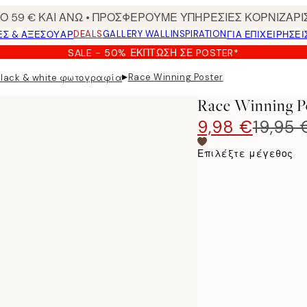
 59 € ΚΑΙ ΑΝΩ • ΠΡΟΣΦΕΡΟΥΜΕ ΥΠΗΡΕΣΙΕΣ ΚΟΡΝΙΖΑΡΙ
DEALS
GALLERY WALL
INSPIRATION
ΕΣ & ΑΞΕΣΟΥΆΡ
ΓΙΑ ΕΠΙΧΕΙΡΗΣΕΙ
SALE - 50% ΈΚΠΤΩΣΗ ΣΕ POSTER*
▸
Race Winning Poster
Black & white φωτογραφία
Race Winning P
9,98 €
19,95 
Επιλέξτε μέγεθος