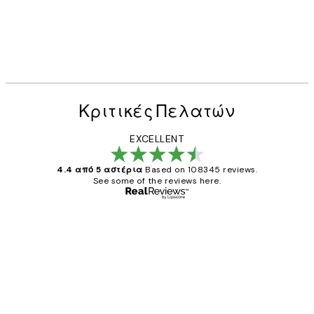
Κριτικές Πελατών
EXCELLENT
4.4 από 5 αστέρια
Based on 108345 reviews.
See some of the reviews here.
Επαληθευμένος αγοραστής
Κριτικές
Πελατών
The quality of the posters was excellent
and the package was delivered on time.
1 Απρ