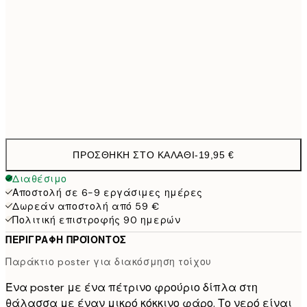
70x100 cm
4
100x150 cm
11
Frame
options
ΠΡΟΣΘΉΚΗ ΣΤΟ ΚΑΛΆΘΙ
-
19,95 €
Διαθέσιμο
Αποστολή σε 6-9 εργάσιμες ημέρες
Δωρεάν αποστολή από 59 €
Πολιτική επιστροφής 90 ημερών
ΠΕΡΙΓΡΑΦΉ ΠΡΟΪΌΝΤΟΣ
Παράκτιο poster για διακόσμηση τοίχου
Ένα poster με ένα πέτρινο φρούριο δίπλα στη
θάλασσα με έναν μικρό κόκκινο φάρο. Το νερό είναι