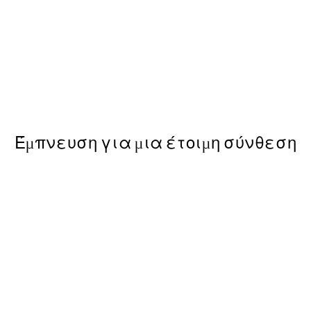
Quiet Drift Poster
Από 19,95 €
Έμπνευση για μια έτοιμη σύνθεση