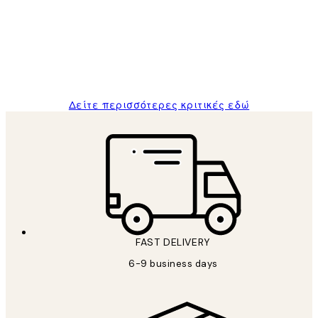
Πελατών
The quality of the posters was excellent
and the package was delivered on time.
1 Απρ
ΠΑΝΑΓΙΩΤΗΣ Κ
Δείτε περισσότερες κριτικές εδώ
FAST DELIVERY
6-9 business days