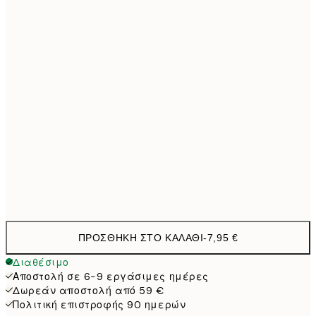
21x30 cm
1
30x40 cm
19,9
40x50 cm
27,4
50x70 cm
32,4
Frame
options
ΠΡΟΣΘΉΚΗ ΣΤΟ ΚΑΛΆΘΙ
-
7,95 €
Διαθέσιμο
Αποστολή σε 6-9 εργάσιμες ημέρες
Δωρεάν αποστολή από 59 €
Πολιτική επιστροφής 90 ημερών