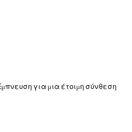
50%*
Amalfi Drive Poster
Από 9,98 €
19,95 €
Έμπνευση για μια έτοιμη σύνθεση