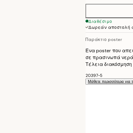
40x50 cm
50x70 cm
Διαθέσιμο
Δωρεάν αποστολή 
100x150 cm
Παράκτιο poster
Ένα poster που απε
σε πρασινωπά νερά. 
Τέλεια διακόσμηση τ
20397-5
Μάθετε περισσότερα για 