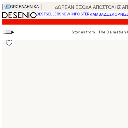
Skip
ΔΩΡΕΑΝ ΕΞΟΔΑ ΑΠΟΣΤΟΛΗΣ ΑΠΟ
GRC
ΕΛΛΗΝΙΚΆ
to
BESTSELLERS
NEW IN
POSTER
ΚΑΜΒΆΔΕΣ
ΚΟΡΝΊΖ
main
content.
▸
Stories from… The Dalmatian