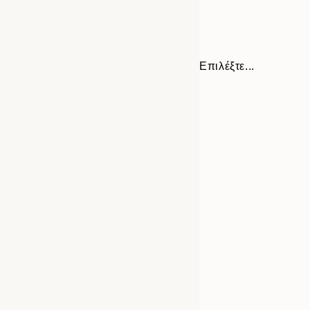
Επιλέξτε...
Frame
30x40 cm
options