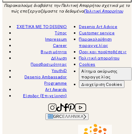
Παρακαλούμε διαβάστε την Πολιτική Απορρήτου σχετικά με το
πώς επεξεργαζόμαστε τα δεδομένα
Πολιτική Απορρήτου
ΣΧΕΤΙΚΑ ΜΕ ΤΟ DESENIO
Desenio Art Advice
Τύπος
Customer service
Impressum
Παρακολούθηση
Career
παραγγελίας
Βιωσιμότητα
Όροι και προϋποθέσεις
Δήλωση
Πολιτική απορρήτου
Προσβασιμότητας
Cookies
YouthiD
Αίτημα ακύρωσης
Desenio Ambassador
παραγγελίας
Programme
Διαχείριση Cookies
Art Awards
Είσοδος (Επιχείρηση)
GRC
ΕΛΛΗΝΙΚΆ