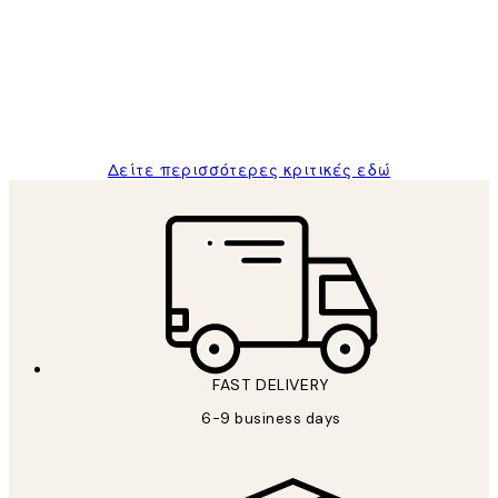
Πελατών
The quality of the posters was excellent
and the package was delivered on time.
1 Απρ
ΠΑΝΑΓΙΩΤΗΣ Κ
Δείτε περισσότερες κριτικές εδώ
FAST DELIVERY
6-9 business days