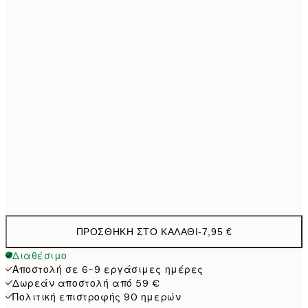
30x40 cm
19,9
50x70 cm
32,4
70x100 cm
4
100x150 cm
11
Frame
options
ΠΡΟΣΘΉΚΗ ΣΤΟ ΚΑΛΆΘΙ
-
7,95 €
Διαθέσιμο
Αποστολή σε 6-9 εργάσιμες ημέρες
Δωρεάν αποστολή από 59 €
Πολιτική επιστροφής 90 ημερών