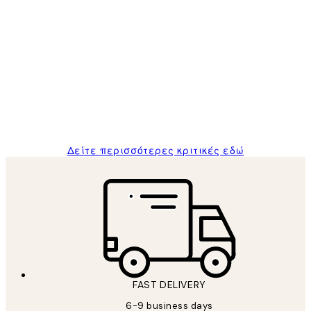
Επαληθευμένος αγοραστής
Κριτικές
Πελατών
The quality of the posters was excellent
and the package was delivered on time.
1 Απρ
ΠΑΝΑΓΙΩΤΗΣ Κ
Δείτε περισσότερες κριτικές εδώ
FAST DELIVERY
6-9 business days