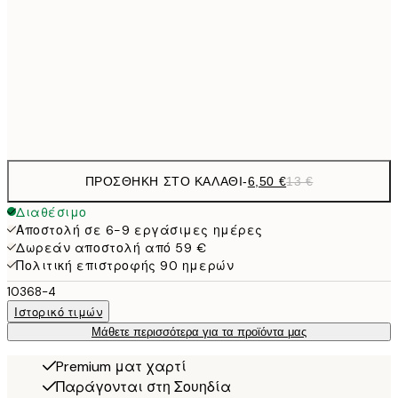
40x50 cm
27,
16,2
50x70 cm
32,
Frame
options
ΠΡΟΣΘΉΚΗ ΣΤΟ ΚΑΛΆΘΙ
-
6,50 €
13 €
Διαθέσιμο
Αποστολή σε 6-9 εργάσιμες ημέρες
Δωρεάν αποστολή από 59 €
Πολιτική επιστροφής 90 ημερών
10368-4
Ιστορικό τιμών
Μάθετε περισσότερα για τα προϊόντα μας
Premium ματ χαρτί
Παράγονται στη Σουηδία