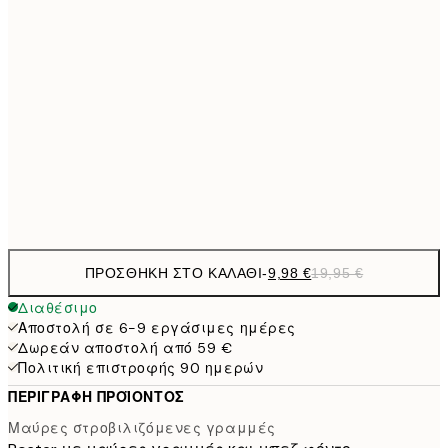
13,7
40x50 cm
27,
16,2
50x70 cm
32,
24,5
70x100 cm
Frame
options
ΠΡΟΣΘΉΚΗ ΣΤΟ ΚΑΛΆΘΙ
-
9,98 €
19,95 €
Διαθέσιμο
Αποστολή σε 6-9 εργάσιμες ημέρες
Δωρεάν αποστολή από 59 €
Πολιτική επιστροφής 90 ημερών
ΠΕΡΙΓΡΑΦΉ ΠΡΟΪΌΝΤΟΣ
Μαύρες στροβιλιζόμενες γραμμές