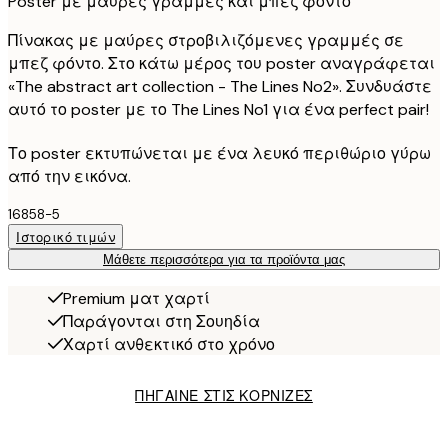
Poster με μαύρες γραμμές και μπεζ φόντο
Πίνακας με μαύρες στροβιλιζόμενες γραμμές σε
μπεζ φόντο. Στο κάτω μέρος του poster αναγράφεται
«The abstract art collection - The Lines No2». Συνδυάστε
αυτό το poster με το The Lines No1 για ένα perfect pair!
Το poster εκτυπώνεται με ένα λευκό περιθώριο γύρω
από την εικόνα.
16858-5
Ιστορικό τιμών
Μάθετε περισσότερα για τα προϊόντα μας
Premium ματ χαρτί
Παράγονται στη Σουηδία
Χαρτί ανθεκτικό στο χρόνο
ΠΗΓΑΙΝΕ ΣΤΙΣ ΚΟΡΝΙΖΕΣ