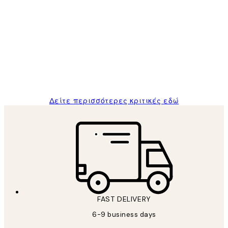
Επαληθευμένος αγοραστής
Κριτικές
Πελατών
The quality of the posters was excellent
and the package was delivered on time.
1 Απρ
ΠΑΝΑΓΙΩΤΗΣ Κ
Δείτε περισσότερες κριτικές εδώ
FAST DELIVERY
6-9 business days