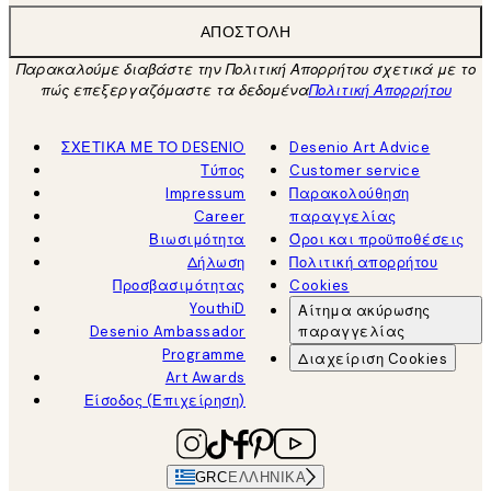
ΑΠΟΣΤΟΛΉ
Παρακαλούμε διαβάστε την Πολιτική Απορρήτου σχετικά με το
πώς επεξεργαζόμαστε τα δεδομένα
Πολιτική Απορρήτου
ΣΧΕΤΙΚΑ ΜΕ ΤΟ DESENIO
Desenio Art Advice
Τύπος
Customer service
Impressum
Παρακολούθηση
Career
παραγγελίας
Βιωσιμότητα
Όροι και προϋποθέσεις
Δήλωση
Πολιτική απορρήτου
Προσβασιμότητας
Cookies
YouthiD
Αίτημα ακύρωσης
Desenio Ambassador
παραγγελίας
Programme
Διαχείριση Cookies
Art Awards
Είσοδος (Επιχείρηση)
GRC
ΕΛΛΗΝΙΚΆ