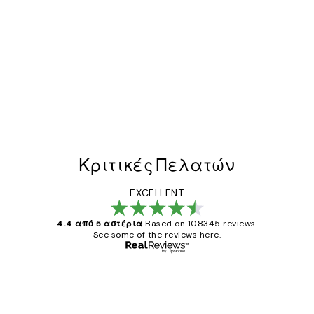
Κριτικές Πελατών
EXCELLENT
4.4 από 5 αστέρια
Based on 108345 reviews.
See some of the reviews here.
Επαληθευμένος αγοραστής
Κριτικές
Πελατών
The quality of the posters was excellent