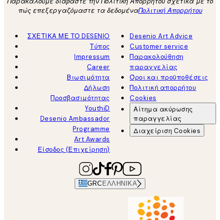
Παρακαλούμε διαβάστε την Πολιτική Απορρήτου σχετικά με το
πώς επεξεργαζόμαστε τα δεδομένα
Πολιτική Απορρήτου
ΣΧΕΤΙΚΑ ΜΕ ΤΟ DESENIO
Desenio Art Advice
Τύπος
Customer service
Impressum
Παρακολούθηση
Career
παραγγελίας
Βιωσιμότητα
Όροι και προϋποθέσεις
Δήλωση
Πολιτική απορρήτου
Προσβασιμότητας
Cookies
YouthiD
Αίτημα ακύρωσης
Desenio Ambassador
παραγγελίας
Programme
Διαχείριση Cookies
Art Awards
Είσοδος (Επιχείρηση)
GRC
ΕΛΛΗΝΙΚΆ