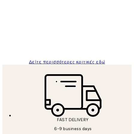
Επαληθευμένος αγοραστής
Κριτικές
Πελατών
The quality of the posters was excellent
and the package was delivered on time.
1 Απρ
ΠΑΝΑΓΙΩΤΗΣ Κ
Δείτε περισσότερες κριτικές εδώ
FAST DELIVERY
6-9 business days