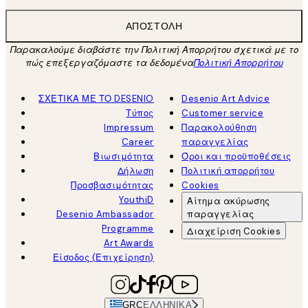
ΑΠΟΣΤΟΛΉ
Παρακαλούμε διαβάστε την Πολιτική Απορρήτου σχετικά με το
πώς επεξεργαζόμαστε τα δεδομένα
Πολιτική Απορρήτου
ΣΧΕΤΙΚΑ ΜΕ ΤΟ DESENIO
Desenio Art Advice
Τύπος
Customer service
Impressum
Παρακολούθηση
Career
παραγγελίας
Βιωσιμότητα
Όροι και προϋποθέσεις
Δήλωση
Πολιτική απορρήτου
Προσβασιμότητας
Cookies
YouthiD
Αίτημα ακύρωσης
Desenio Ambassador
παραγγελίας
Programme
Διαχείριση Cookies
Art Awards
Είσοδος (Επιχείρηση)
GRC
ΕΛΛΗΝΙΚΆ