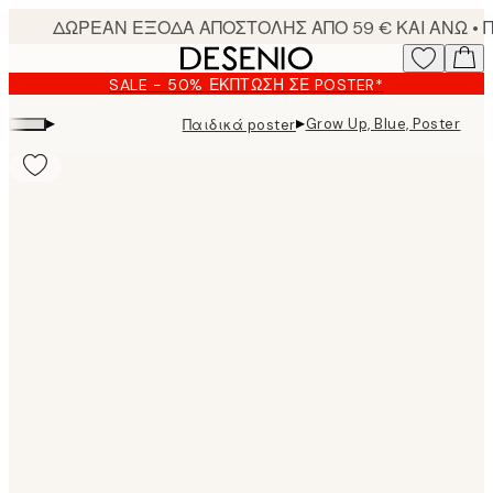
Skip
to
main
SALE - 50% ΈΚΠΤΩΣΗ ΣΕ POSTER*
content.
▸
▸
Grow Up, Blue, Poster
Παιδικά poster
Product
images