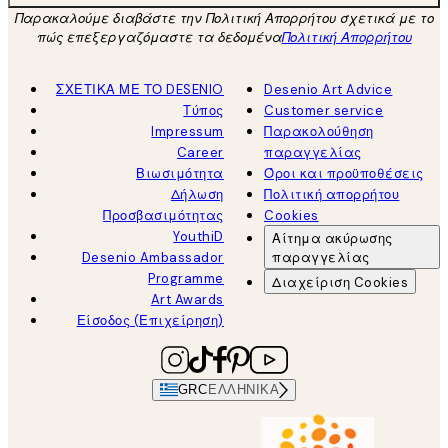
Παρακαλούμε διαβάστε την Πολιτική Απορρήτου σχετικά με το
πώς επεξεργαζόμαστε τα δεδομένα
Πολιτική Απορρήτου
ΣΧΕΤΙΚΑ ΜΕ ΤΟ DESENIO
Desenio Art Advice
Τύπος
Customer service
Impressum
Παρακολούθηση
Career
παραγγελίας
Βιωσιμότητα
Όροι και προϋποθέσεις
Δήλωση
Πολιτική απορρήτου
Προσβασιμότητας
Cookies
YouthiD
Αίτημα ακύρωσης
Desenio Ambassador
παραγγελίας
Programme
Διαχείριση Cookies
Art Awards
Είσοδος (Επιχείρηση)
GRC
ΕΛΛΗΝΙΚΆ