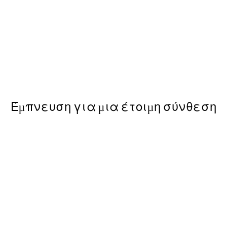
-40%
ε Poster
Earthy Layers Πακέτο με P
Από 39,51 €
65,85 €
Έμπνευση για μια έτοιμη σύνθεση