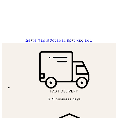
Πελατών
The quality of the posters was excellent
and the package was delivered on time.
1 Απρ
ΠΑΝΑΓΙΩΤΗΣ Κ
Δείτε περισσότερες κριτικές εδώ
FAST DELIVERY
6-9 business days