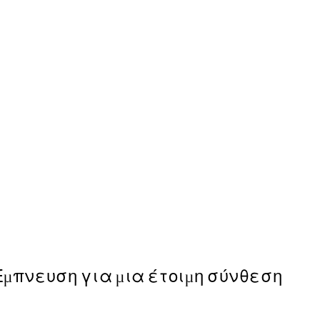
50%*
White Botanical Poster
Από 6,50 €
13 €
Έμπνευση για μια έτοιμη σύνθεση