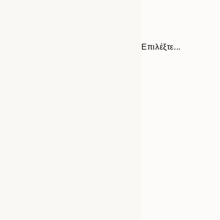
Επιλέξτε...
Frame
21x30 cm
options