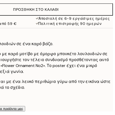
19,95 €
ΠΡΟΣΘΉΚΗ ΣΤΟ ΚΑΛΆΘΙ
13,73 €
27,45 €
Αποστολή σε 6-9 εργάσιμες ημέρες
από 59 €
Πολιτική επιστροφής 90 ημερών
16,23 €
32,45 €
λουδιών σε ένα καρό βάζο.
 με καρό μοτίβο με όμορφο μπουκέτο λουλουδιών σε
ιουργήστε τον τέλειο συνδυασμό προσθέτοντας αυτό
 «Flower Ornament No2». Το poster έχει ένα μικρό
δεξιά γωνία.
ται με ένα λευκό περιθώριο γύρω από την εικόνα ώστε
ά το σχέδιο.
τα προϊόντα μας