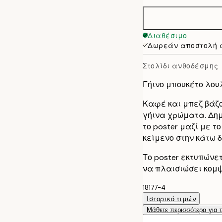
30x40 cm
40x50 cm
Διαθέσιμο
Δωρεάν αποστολή 
50x70 cm
Στολίδι ανθοδέσμης
Γήινο μπουκέτο λου
Καφέ και μπεζ βάζο
γήινα χρώματα. Δημ
το poster μαζί με το
κείμενο στην κάτω 
Το poster εκτυπώνε
να πλαισιώσει κομψ
18177-4
Ιστορικό τιμών
Μάθετε περισσότερα για 