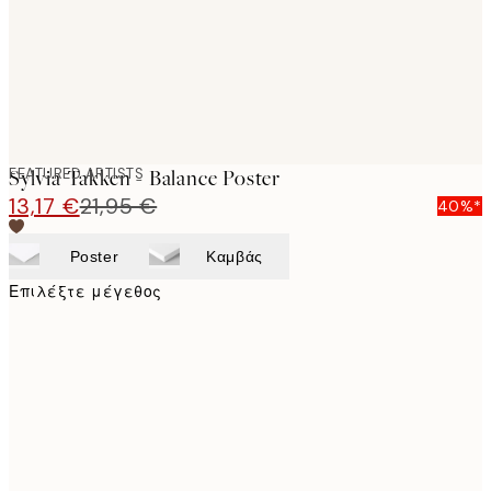
FEATURED ARTISTS
Sylvia Takken - Balance Poster
13,17 €
21,95 €
40%*
Poster
Καμβάς
Επιλέξτε μέγεθος