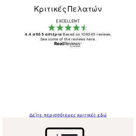
Κριτικές Πελατών
EXCELLENT
4.4 από 5 αστέρια
Based on 108345 reviews.
See some of the reviews here.
Επαληθευμένος αγοραστής
Κριτικές
Πελατών
The quality of the posters was excellent
and the package was delivered on time.
1 Απρ
ΠΑΝΑΓΙΩΤΗΣ Κ
Δείτε περισσότερες κριτικές εδώ