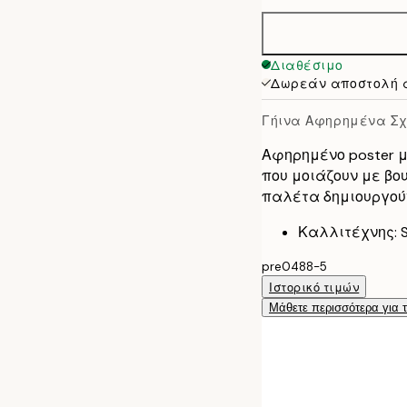
50x70 cm
Διαθέσιμο
Δωρεάν αποστολή 
Γήινα Αφηρημένα Σ
Αφηρημένο poster μ
που μοιάζουν με βο
παλέτα δημιουργού
Καλλιτέχνης: Si
pre0488-5
Ιστορικό τιμών
Μάθετε περισσότερα για 