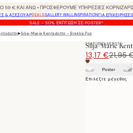
 59 € ΚΑΙ ΑΝΩ • ΠΡΟΣΦΕΡΟΥΜΕ ΥΠΗΡΕΣΙΕΣ ΚΟΡΝΙΖΑΡΙ
DEALS
GALLERY WALL
INSPIRATION
ΕΣ & ΑΞΕΣΟΥΆΡ
ΓΙΑ ΕΠΙΧΕΙΡΗΣΕΙ
SALE - 50% ΈΚΠΤΩΣΗ ΣΕ POSTER*
▸
entsdottir
Silja-Marie Kentsdottir - Brekka Poster
FEATURED ARTISTS
Silja-Marie Kent
13,17 €
21,95 
Poster
Επιλέξτε μέγεθος