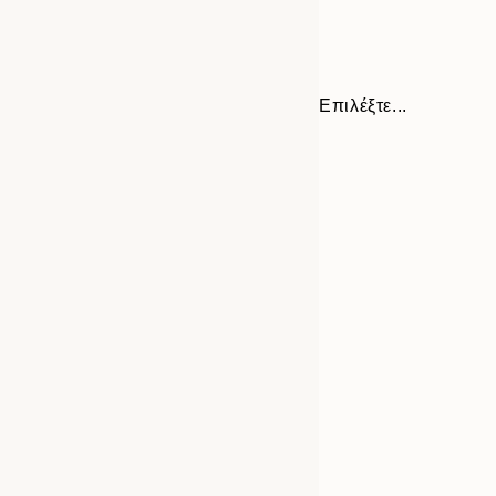
Επιλέξτε...
Frame
30x40 cm
options