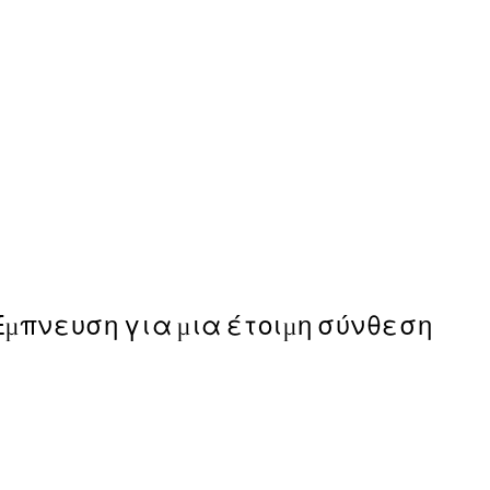
50%*
Infatuation Poster
Από 7,50 €
15 €
Έμπνευση για μια έτοιμη σύνθεση