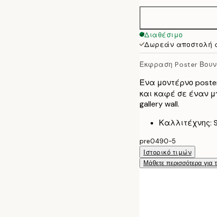
50x70 cm
Διαθέσιμο
Δωρεάν αποστολή 
Έκφραση Poster Βουν
Ένα μοντέρνο poste
και καφέ σε έναν μπ
gallery wall.
Καλλιτέχνης: Si
pre0490-5
Ιστορικό τιμών
Μάθετε περισσότερα για 