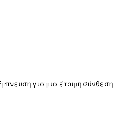
50%*
Self-Care Afternoon Poster
Από 10,98 €
21,95 €
Έμπνευση για μια έτοιμη σύνθεση