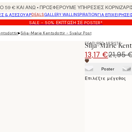
 59 € ΚΑΙ ΑΝΩ • ΠΡΟΣΦΕΡΟΥΜΕ ΥΠΗΡΕΣΙΕΣ ΚΟΡΝΙΖΑΡΙ
DEALS
GALLERY WALL
INSPIRATION
ΕΣ & ΑΞΕΣΟΥΆΡ
ΓΙΑ ΕΠΙΧΕΙΡΗΣΕΙ
SALE - 50% ΈΚΠΤΩΣΗ ΣΕ POSTER*
▸
entsdottir
Silja-Marie Kentsdottir - Svalur Poster
FEATURED ARTISTS
Silja-Marie Kent
13,17 €
21,95 
Poster
Επιλέξτε μέγεθος