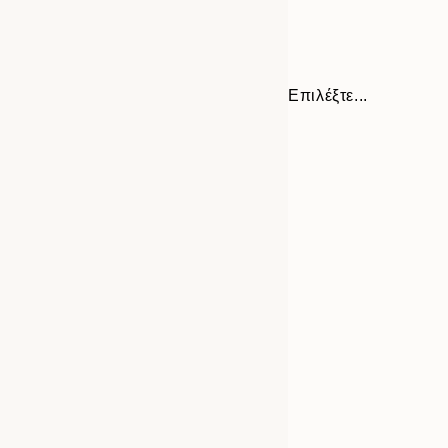
Επιλέξτε...
Frame
30x40 cm
options