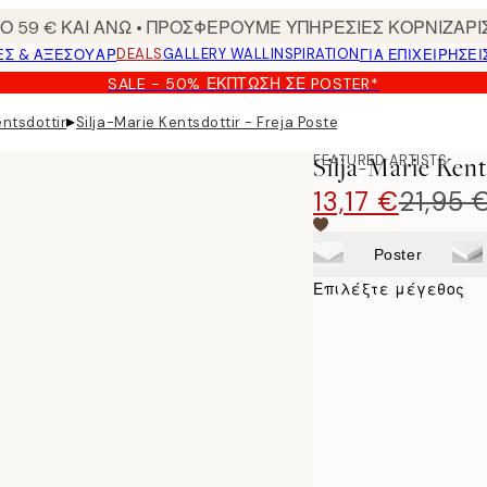
 59 € ΚΑΙ ΑΝΩ • ΠΡΟΣΦΕΡΟΥΜΕ ΥΠΗΡΕΣΙΕΣ ΚΟΡΝΙΖΑΡΙ
DEALS
GALLERY WALL
INSPIRATION
ΕΣ & ΑΞΕΣΟΥΆΡ
ΓΙΑ ΕΠΙΧΕΙΡΗΣΕΙ
SALE - 50% ΈΚΠΤΩΣΗ ΣΕ POSTER*
▸
entsdottir
Silja-Marie Kentsdottir - Freja Poster
FEATURED ARTISTS
Silja-Marie Kent
13,17 €
21,95 
Poster
Επιλέξτε μέγεθος