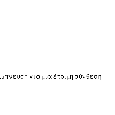
50%*
Life Happens Here Poster
Από 3,98 €
7,95 €
Έμπνευση για μια έτοιμη σύνθεση