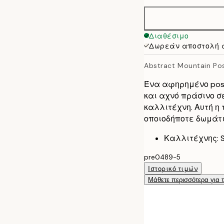
50x70 cm
Διαθέσιμο
Δωρεάν αποστολή 
Abstract Mountain Po
Ένα αφηρημένο post
και αχνό πράσινο σ
καλλιτέχνη. Αυτή η 
οποιοδήποτε δωμάτιο
Καλλιτέχνης: Si
pre0489-5
Ιστορικό τιμών
Μάθετε περισσότερα για 