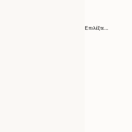
Επιλέξτε...
Frame
30x40 cm
options