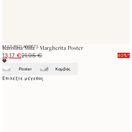
FEATURED ARTISTS
Karolina Mila - Margherita Poster
13,17 €
21,95 €
40%*
Poster
Καμβάς
Επιλέξτε μέγεθος