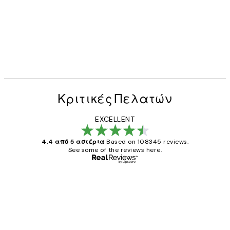
Κριτικές Πελατών
EXCELLENT
4.4 από 5 αστέρια
Based on 108345 reviews.
See some of the reviews here.
Επαληθευμένος αγοραστής
Κριτικές
Πελατών
The quality of the posters was excellent
and the package was delivered on time.