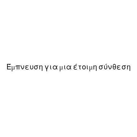
50%*
 Poster
Sunny Lemons Poster
Από 6,50 €
13 €
Έμπνευση για μια έτοιμη σύνθεση