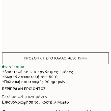
9,
30x40 cm
19,
16,2
50x70 cm
32,
Frame
options
ΠΡΟΣΘΉΚΗ ΣΤΟ ΚΑΛΆΘΙ
-
6,50 €
13 €
Διαθέσιμο
Αποστολή σε 6-9 εργάσιμες ημέρες
Δωρεάν αποστολή από 59 €
Πολιτική επιστροφής 90 ημερών
ΠΕΡΙΓΡΑΦΉ ΠΡΟΪΌΝΤΟΣ
Ποτό με λάιμ και μέντα
Εικονογράφηση του κοκτέιλ Mojito