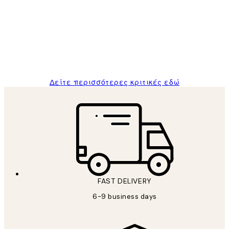
Πελατών
The quality of the posters was excellent
and the package was delivered on time.
1 Απρ
ΠΑΝΑΓΙΩΤΗΣ Κ
Δείτε περισσότερες κριτικές εδώ
FAST DELIVERY
6-9 business days