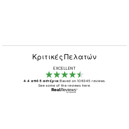
Κριτικές Πελατών
EXCELLENT
4.4 από 5 αστέρια
Based on 108345 reviews.
See some of the reviews here.
Επαληθευμένος αγοραστής
Κριτικές
Πελατών
The quality of the posters was excellent
and the package was delivered on time.