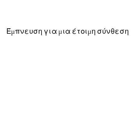
 With Olives Poster
Cat on Toilet Poster
Από 6,50 €
13 €
Έμπνευση για μια έτοιμη σύνθεση