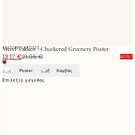
FEATURED ARTISTS
Merel Takken - Checkered Greenery Poster
13,17 €
21,95 €
40%*
Poster
Καμβάς
Επιλέξτε μέγεθος