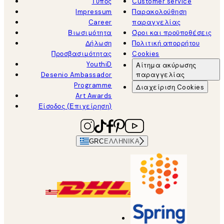
Τύπος
Customer service
Impressum
Παρακολούθηση
Career
παραγγελίας
Βιωσιμότητα
Όροι και προϋποθέσεις
Δήλωση
Πολιτική απορρήτου
Προσβασιμότητας
Cookies
YouthiD
Αίτημα ακύρωσης
Desenio Ambassador
παραγγελίας
Programme
Διαχείριση Cookies
Art Awards
Είσοδος (Επιχείρηση)
GRC
ΕΛΛΗΝΙΚΆ