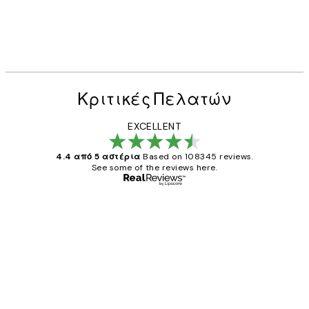
Κριτικές Πελατών
EXCELLENT
4.4 από 5 αστέρια
Based on 108345 reviews.
See some of the reviews here.
Επαληθευμένος αγοραστής
Κριτικές
Πελατών
The quality of the posters was excellent
and the package was delivered on time.
1 Απρ
ΠΑΝΑΓΙΩΤΗΣ Κ