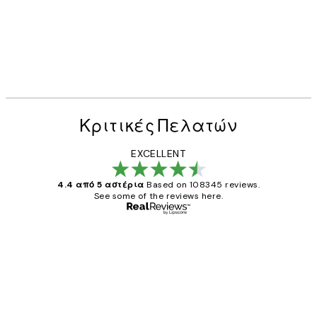
Κριτικές Πελατών
EXCELLENT
4.4 από 5 αστέρια
Based on 108345 reviews.
See some of the reviews here.
Επαληθευμένος αγοραστής
Κριτικές
Πελατών
The quality of the posters was excellent
and the package was delivered on time.