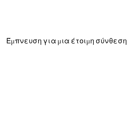
 με Poster
Earth Toned Πακέτο με Pos
Από 23,94 €
39,90 €
Έμπνευση για μια έτοιμη σύνθεση