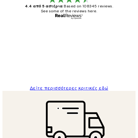
4.4 από 5 αστέρια
Based on 108345 reviews.
See some of the reviews here.
Επαληθευμένος αγοραστής
Κριτικές
Πελατών
The quality of the posters was excellent
and the package was delivered on time.
1 Απρ
ΠΑΝΑΓΙΩΤΗΣ Κ
Δείτε περισσότερες κριτικές εδώ