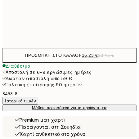
24,5
70x100 cm
Frame
options
ΠΡΟΣΘΉΚΗ ΣΤΟ ΚΑΛΆΘΙ
-
16,23 €
32,45 €
Διαθέσιμο
Αποστολή σε 6-9 εργάσιμες ημέρες
Δωρεάν αποστολή από 59 €
Πολιτική επιστροφής 90 ημερών
8453-8
Ιστορικό τιμών
Μάθετε περισσότερα για τα προϊόντα μας
Premium ματ χαρτί
Παράγονται στη Σουηδία
Χαρτί ανθεκτικό στο χρόνο