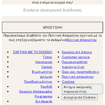
στην επόμενη αγορά σας!
*
Ηλεκτρονική Διεύθυνση
ΑΠΟΣΤΟΛΉ
Παρακαλούμε διαβάστε την Πολιτική Απορρήτου σχετικά με το
πώς επεξεργαζόμαστε τα δεδομένα
Πολιτική Απορρήτου
ΣΧΕΤΙΚΑ ΜΕ ΤΟ DESENIO
Desenio Art Advice
Τύπος
Customer service
Impressum
Παρακολούθηση
Career
παραγγελίας
Βιωσιμότητα
Όροι και προϋποθέσεις
Δήλωση
Πολιτική απορρήτου
Προσβασιμότητας
Cookies
YouthiD
Αίτημα ακύρωσης
Desenio Ambassador
παραγγελίας
Programme
Διαχείριση Cookies
Art Awards